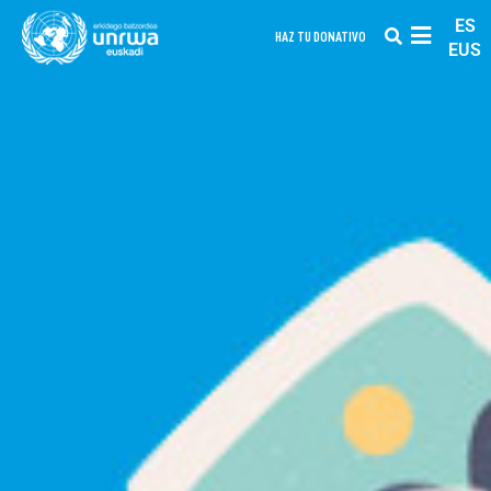
ES
HAZ TU DONATIVO
EUS