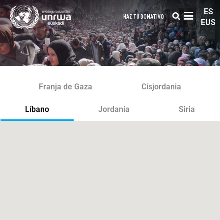
ES
HAZ TU DONATIVO
EUS
Franja de Gaza
Cisjordania
Líbano
Jordania
Siria