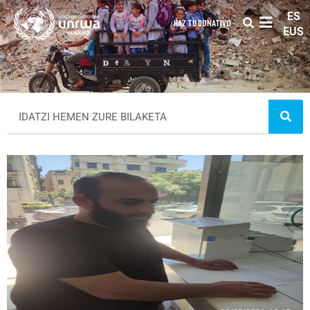
ES
HAZ TU DONATIVO
EUS