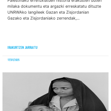
Palestinako errefuxiatuen historia erakusten duten
milaka dokumentu eta argazki erreskatatu dituzte
UNRWAko langileek Gazan eta Zisjordanian
Gazako eta Zisjordaniako zerrendak,...
IRAKURTZEN JARRAITU
17/01/2025