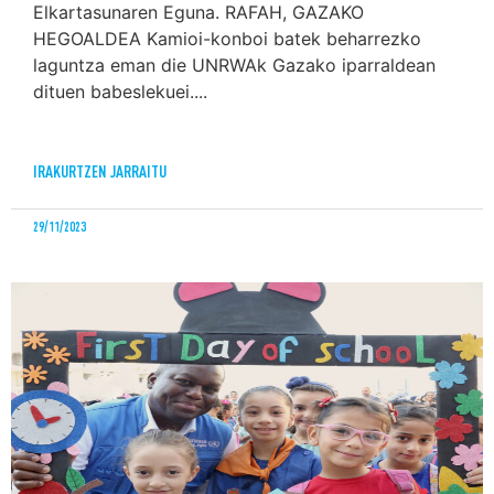
Elkartasunaren Eguna. RAFAH, GAZAKO
HEGOALDEA Kamioi-konboi batek beharrezko
laguntza eman die UNRWAk Gazako iparraldean
dituen babeslekuei....
IRAKURTZEN JARRAITU
29/11/2023