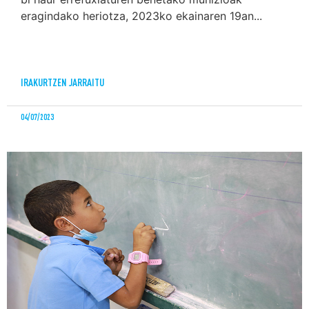
eragindako heriotza, 2023ko ekainaren 19an...
IRAKURTZEN JARRAITU
04/07/2023