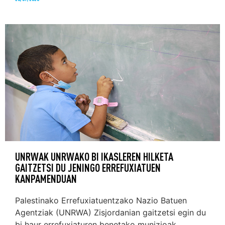
UNRWAK UNRWAKO BI IKASLEREN HILKETA
GAITZETSI DU JENINGO ERREFUXIATUEN
KANPAMENDUAN
Palestinako Errefuxiatuentzako Nazio Batuen
Agentziak (UNRWA) Zisjordanian gaitzetsi egin du
bi haur errefuxiaturen benetako munizioak