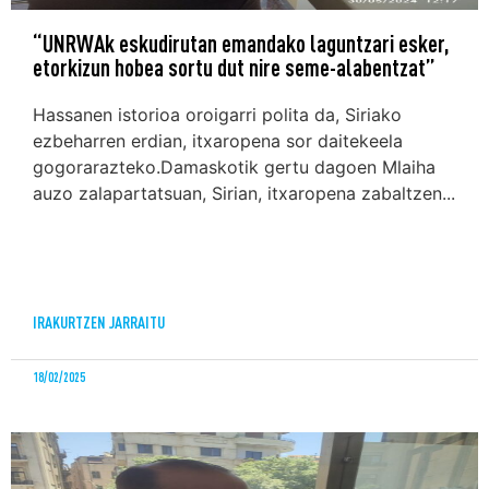
“UNRWAk eskudirutan emandako laguntzari esker,
etorkizun hobea sortu dut nire seme-alabentzat”
Hassanen istorioa oroigarri polita da, Siriako
ezbeharren erdian, itxaropena sor daitekeela
gogorarazteko.Damaskotik gertu dagoen Mlaiha
auzo zalapartatsuan, Sirian, itxaropena zabaltzen...
IRAKURTZEN JARRAITU
18/02/2025