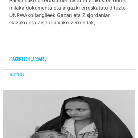
Palestinako errefuxiatuen historia erakusten duten
milaka dokumentu eta argazki erreskatatu dituzte
UNRWAko langileek Gazan eta Zisjordanian
Gazako eta Zisjordaniako zerrendak,...
IRAKURTZEN JARRAITU
17/01/2025