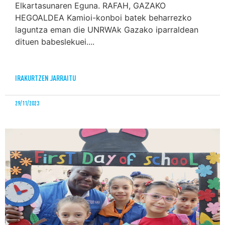
Elkartasunaren Eguna. RAFAH, GAZAKO
HEGOALDEA Kamioi-konboi batek beharrezko
laguntza eman die UNRWAk Gazako iparraldean
dituen babeslekuei....
IRAKURTZEN JARRAITU
29/11/2023