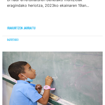
eragindako heriotza, 2023ko ekainaren 19an...
IRAKURTZEN JARRAITU
04/07/2023