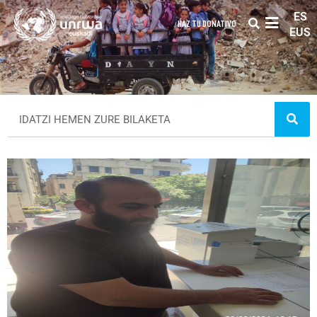
ES
HAZ TU DONATIVO
EUS