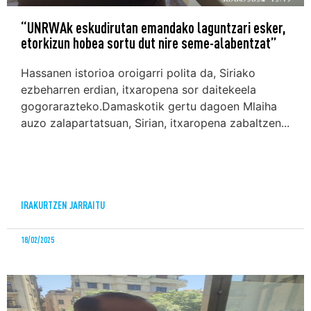
“UNRWAk eskudirutan emandako laguntzari esker,
etorkizun hobea sortu dut nire seme-alabentzat”
Hassanen istorioa oroigarri polita da, Siriako
ezbeharren erdian, itxaropena sor daitekeela
gogorarazteko.Damaskotik gertu dagoen Mlaiha
auzo zalapartatsuan, Sirian, itxaropena zabaltzen...
IRAKURTZEN JARRAITU
18/02/2025