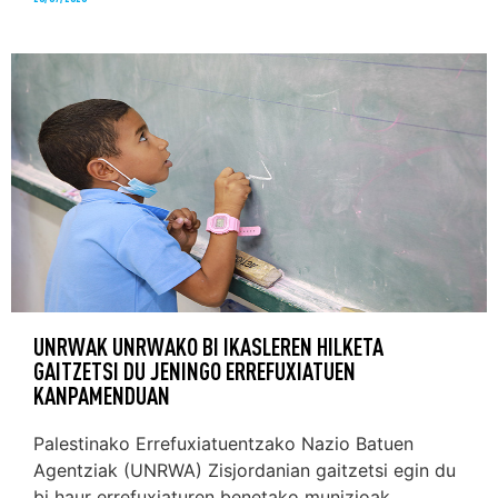
UNRWAK UNRWAKO BI IKASLEREN HILKETA
GAITZETSI DU JENINGO ERREFUXIATUEN
KANPAMENDUAN
Palestinako Errefuxiatuentzako Nazio Batuen
Agentziak (UNRWA) Zisjordanian gaitzetsi egin du
bi haur errefuxiaturen benetako munizioak