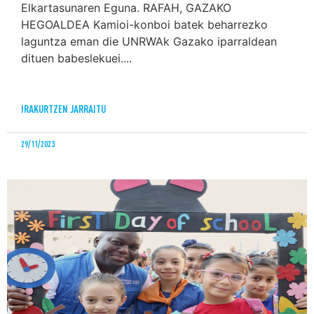
Elkartasunaren Eguna. RAFAH, GAZAKO
HEGOALDEA Kamioi-konboi batek beharrezko
laguntza eman die UNRWAk Gazako iparraldean
dituen babeslekuei....
IRAKURTZEN JARRAITU
29/11/2023