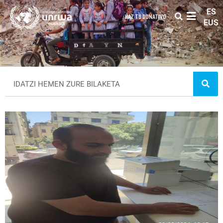
ES
HAZ TU DONATIVO
EUS