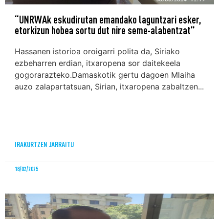
“UNRWAk eskudirutan emandako laguntzari esker,
etorkizun hobea sortu dut nire seme-alabentzat”
Hassanen istorioa oroigarri polita da, Siriako
ezbeharren erdian, itxaropena sor daitekeela
gogorarazteko.Damaskotik gertu dagoen Mlaiha
auzo zalapartatsuan, Sirian, itxaropena zabaltzen...
IRAKURTZEN JARRAITU
18/02/2025