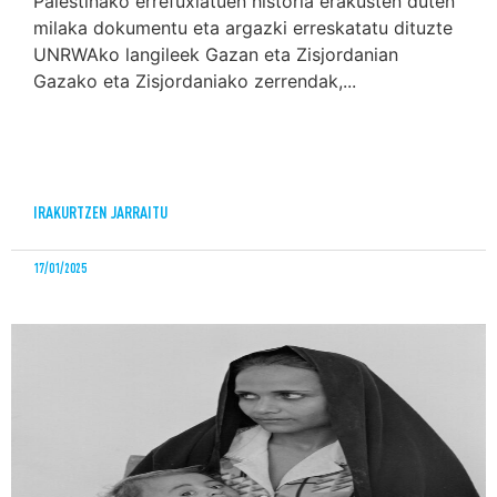
Palestinako errefuxiatuen historia erakusten duten
milaka dokumentu eta argazki erreskatatu dituzte
UNRWAko langileek Gazan eta Zisjordanian
Gazako eta Zisjordaniako zerrendak,...
IRAKURTZEN JARRAITU
17/01/2025