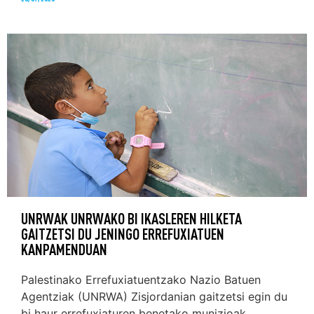
UNRWAK UNRWAKO BI IKASLEREN HILKETA
GAITZETSI DU JENINGO ERREFUXIATUEN
KANPAMENDUAN
Palestinako Errefuxiatuentzako Nazio Batuen
Agentziak (UNRWA) Zisjordanian gaitzetsi egin du
bi haur errefuxiaturen benetako munizioak