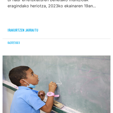
eragindako heriotza, 2023ko ekainaren 19an...
IRAKURTZEN JARRAITU
04/07/2023