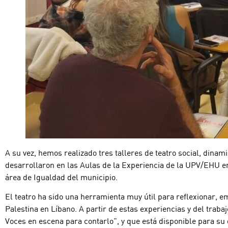
A su vez, hemos realizado tres talleres de teatro social, dina
desarrollaron en las Aulas de la Experiencia de la UPV/EHU e
área de Igualdad del municipio.
El teatro ha sido una herramienta muy útil para reflexionar, e
Palestina en Líbano. A partir de estas experiencias y del traba
Voces en escena para contarlo”, y que está disponible para su