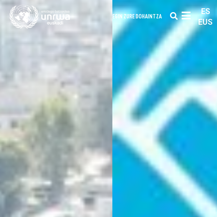
ES
EGIN ZURE DOHAINTZA
EUS