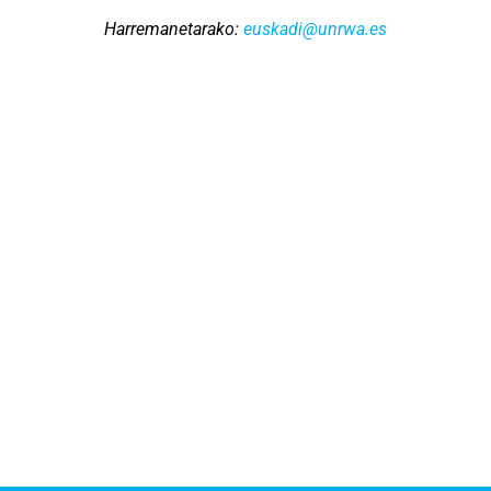
Harremanetarako:
euskadi@unrwa.es