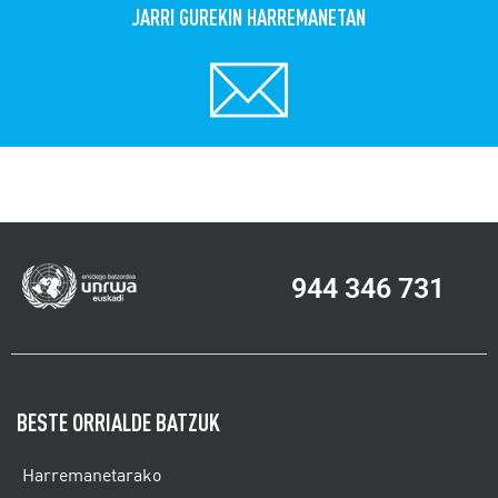
JARRI GUREKIN HARREMANETAN
944 346 731
BESTE ORRIALDE BATZUK
Harremanetarako