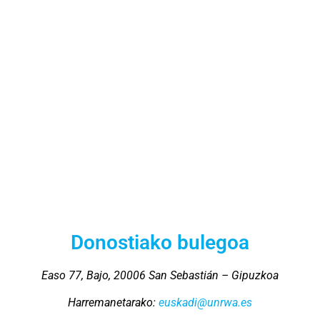
Donostiako bulegoa
Easo 77, Bajo, 20006 San Sebastián – Gipuzkoa
Harremanetarako:
euskadi@unrwa.es