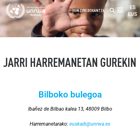
ES
EGIN ZURE DOHAINTZA
EUS
JARRI HARREMANETAN GUREKIN
Bilboko bulegoa
Ibañez de Bilbao kalea 13, 48009 Bilbo
Harremanetarako:
euskadi@unrwa.es