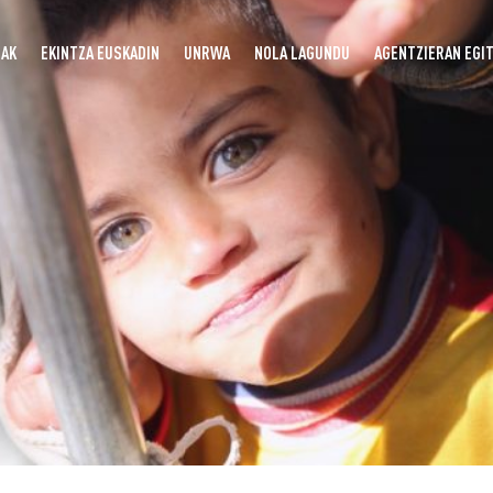
UAK
EKINTZA EUSKADIN
UNRWA
NOLA LAGUNDU
AGENTZIERAN EGI