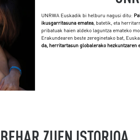
UNRWA Euskadik bi helburu nagusi ditu:
Pa
ikusgarritasuna ematea
, batetik, eta herrit
pribatuak haien aldeko laguntza emateko mobi
Erakundearen beste zereginetako bat, Euska
da, herritartasun globalerako hezkuntzaren et
BEHAR ZUEN ISTORIOA