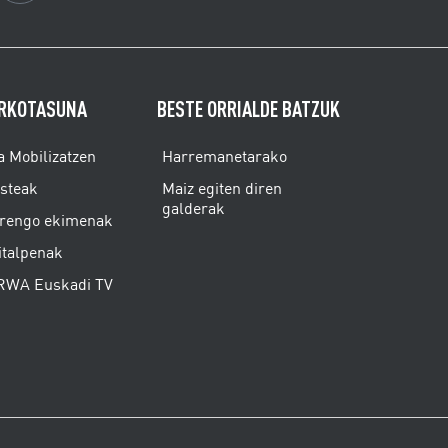
RKOTASUNA
BESTE ORRIALDE BATZUK
a Mobilizatzen
Harremanetarako
isteak
Maiz egiten diren
galderak
rengo ekimenak
italpenak
WA Euskadi TV