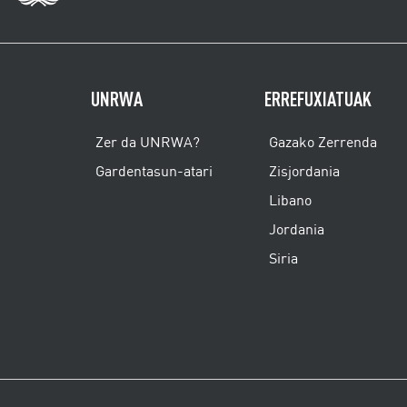
UNRWA
ERREFUXIATUAK
Zer da UNRWA?
Gazako Zerrenda
Gardentasun-atari
Zisjordania
Libano
Jordania
Siria