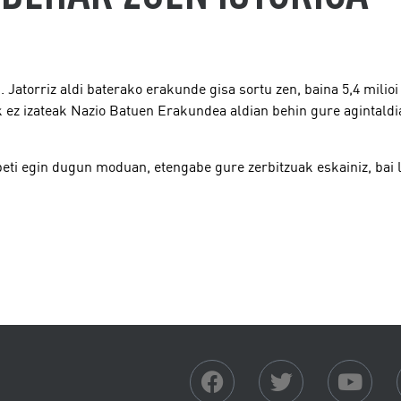
Jatorriz aldi baterako erakunde gisa sortu zen, baina 5,4 milioi
 ez izateak Nazio Batuen Erakundea aldian behin gure agintaldia
beti egin dugun moduan, etengabe gure zerbitzuak eskainiz, bai 