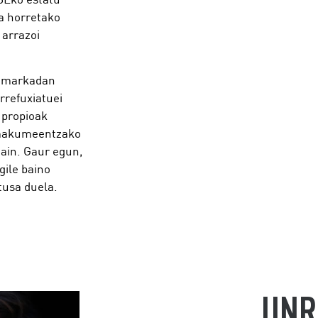
a horretako
 arrazoi
 hamarkadan
rrefuxiatuei
 propioak
 emakumeentzako
ain. Gaur egun,
gile baino
tusa duela.
UNR