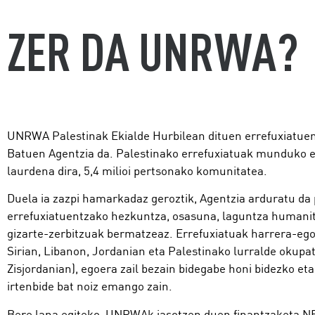
ZER DA UNRWA?
UNRWA Palestinak Ekialde Hurbilean dituen errefuxiatue
Batuen Agentzia da. Palestinako errefuxiatuak munduko e
laurdena dira, 5,4 milioi pertsonako komunitatea.
Duela ia zazpi hamarkadaz geroztik, Agentzia arduratu da 
errefuxiatuentzako hezkuntza, osasuna, laguntza humanit
gizarte-zerbitzuak bermatzeaz. Errefuxiatuak harrera-egoe
Sirian, Libanon, Jordanian eta Palestinako lurralde okupa
Zisjordanian), egoera zail bezain bidegabe honi bidezko eta
irtenbide bat noiz emango zain.
Bere lana egiteko, UNRWAk jasotzen duen finantzaketa N