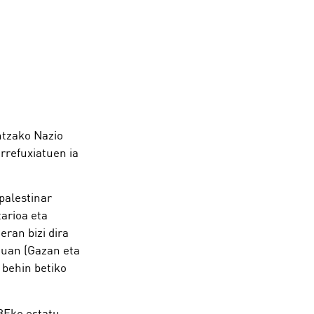
ntzako Nazio
rrefuxiatuen ia
palestinar
arioa eta
ran bizi dira
tuan (Gazan eta
 behin betiko
BEko estatu