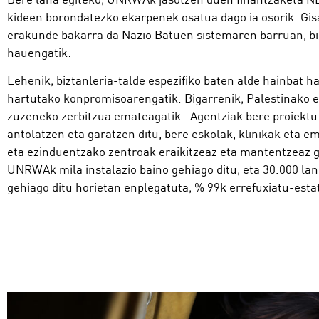
kideen borondatezko ekarpenek osatua dago ia osorik. Gis
erakunde bakarra da Nazio Batuen sistemaren barruan, bi
hauengatik:
Lehenik, biztanleria-talde espezifiko baten alde hainbat
hartutako konpromisoarengatik. Bigarrenik, Palestinako e
zuzeneko zerbitzua emateagatik. Agentziak bere proiektu
antolatzen eta garatzen ditu, bere eskolak, klinikak eta
eta ezinduentzako zentroak eraikitzeaz eta mantentzeaz g
UNRWAk mila instalazio baino gehiago ditu, eta 30.000 lan
gehiago ditu horietan enplegatuta, % 99k errefuxiatu-esta