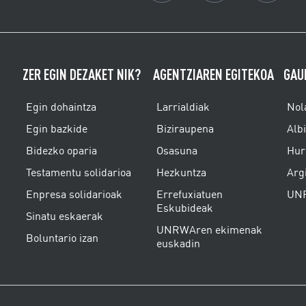
ZER EGIN DEZAKET NIK?
AGENTZIAREN EGITEKOA
GAU
Egin dohaintza
Larrialdiak
Nol
Egin bazkide
Biziraupena
Alb
Bidezko oparia
Osasuna
Hur
Testamentu solidarioa
Hezkuntza
Arg
Enpresa solidarioak
Errefuxiatuen
UNR
Eskubideak
Sinatu eskaerak
UNRWAren ekimenak
Boluntario izan
euskadin