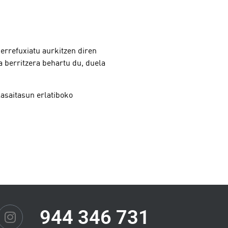
 errefuxiatu aurkitzen diren
 berritzera behartu du, duela
lasaitasun erlatiboko
944 346 731