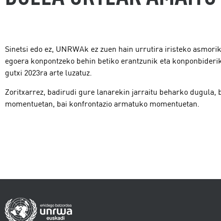
Sinetsi edo ez, UNRWAk ez zuen hain urrutira iristeko asmorik. 
egoera konpontzeko behin betiko erantzunik eta konponbiderik
gutxi 2023ra arte luzatuz.
Zoritxarrez, badirudi gure lanarekin jarraitu beharko dugula, 
momentuetan, bai konfrontazio armatuko momentuetan.