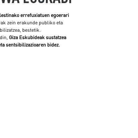
lestinako errefuxiatuen egoerari
arrak zein erakunde publiko eta
lizatzea, bestetik.
din,
Giza Eskubideak sustatzea
a sentsibilizazioaren bidez.