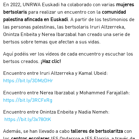
En 2022, UNRWA Euskadi ha colaborado con varias
mujeres
bertsolaris
para realizar un encuentro con la
comunidad
palestina afincada en Euskadi
. A partir de los testimonios de
las personas palestinas, las bertsolaris Iruri Altzerreka,
Onintza Enbeita y Nerea Ibarzabal han creado una serie de
bertsos sobre temas que afectan a sus vidas.
Aquí podéis ver los vídeos de cada encuentro y escuchar los
bertsos creados.
¡Haz clic!
Encuentro entre Iruri Altzerreka y Kamal Ubeid:
https://bit.ly/3DMzDHr
Encuentro entre Nerea Ibarzabal y Mohammed Farajallah:
https://bit.ly/3RCFxRg
Encuentro entre Onintza Enbeita y Nadia Nemeh:
https://bit.ly/3x78OtK
Además, se han llevado a cabo
talleres de bertsolaritza
con
los
centros escolares
IES Ondarroa e IES Elorrio, a través de