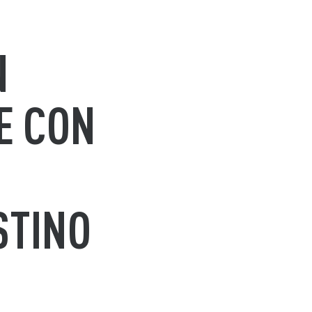
N
E CON
E
STINO