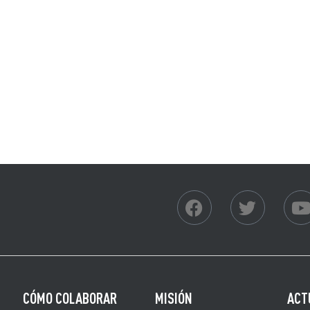
LXS REFUGIADXS
ACCIÓN EN EUSKADI
UNRWA
CÓMO COLABORAR
CÓMO COLABORAR
MISIÓN
ACT