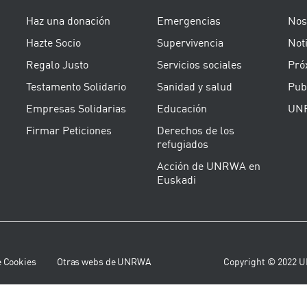
Haz una donación
Emergencias
Nos
Hazte Socio
Supervivencia
Noti
Regalo Justo
Servicios sociales
Pró
Testamento Solidario
Sanidad y salud
Pub
Empresas Solidarias
Educación
UNR
Firmar Peticiones
Derechos de los
refugiados
Acción de UNRWA en
Euskadi
e Cookies
Otras webs de UNRWA
Copyright © 2022 U