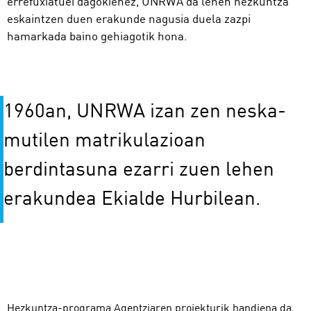
errefuxiatuei dagokienez, UNRWA da lehen hezkuntza
eskaintzen duen erakunde nagusia duela zazpi
hamarkada baino gehiagotik hona.
1960an, UNRWA izan zen neska-
mutilen matrikulazioan
berdintasuna ezarri zuen lehen
erakundea Ekialde Hurbilean.
Hezkuntza-programa Agentziaren proiekturik handiena da,