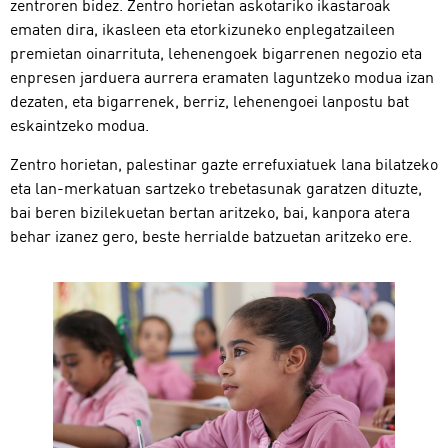
zentroren bidez. Zentro horietan askotariko ikastaroak
ematen dira, ikasleen eta etorkizuneko enplegatzaileen
premietan oinarrituta, lehenengoek bigarrenen negozio eta
enpresen jarduera aurrera eramaten laguntzeko modua izan
dezaten, eta bigarrenek, berriz, lehenengoei lanpostu bat
eskaintzeko modua.
Zentro horietan, palestinar gazte errefuxiatuek lana bilatzeko
eta lan-merkatuan sartzeko trebetasunak garatzen dituzte,
bai beren bizilekuetan bertan aritzeko, bai, kanpora atera
behar izanez gero, beste herrialde batzuetan aritzeko ere.