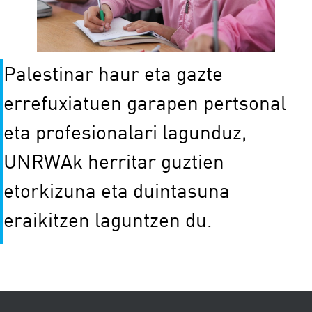
Palestinar haur eta gazte
errefuxiatuen garapen pertsonal
eta profesionalari lagunduz,
UNRWAk herritar guztien
etorkizuna eta duintasuna
eraikitzen laguntzen du.