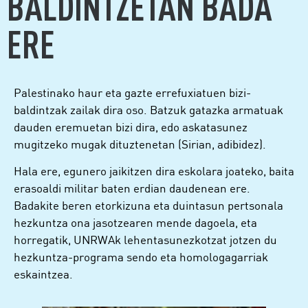
BALDINTZETAN BADA
ERE
Palestinako haur eta gazte errefuxiatuen bizi-
baldintzak zailak dira oso. Batzuk gatazka armatuak
dauden eremuetan bizi dira, edo askatasunez
mugitzeko mugak dituztenetan (Sirian, adibidez).
Hala ere, egunero jaikitzen dira eskolara joateko, baita
erasoaldi militar baten erdian daudenean ere.
Badakite beren etorkizuna eta duintasun pertsonala
hezkuntza ona jasotzearen mende dagoela, eta
horregatik, UNRWAk lehentasunezkotzat jotzen du
hezkuntza-programa sendo eta homologagarriak
eskaintzea.