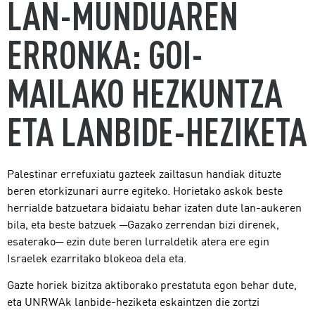
LAN-MUNDUAREN
ERRONKA: GOI-
MAILAKO HEZKUNTZA
ETA LANBIDE-HEZIKETA
Palestinar errefuxiatu gazteek zailtasun handiak dituzte
beren etorkizunari aurre egiteko. Horietako askok beste
herrialde batzuetara bidaiatu behar izaten dute lan-aukeren
bila, eta beste batzuek ─Gazako zerrendan bizi direnek,
esaterako─ ezin dute beren lurraldetik atera ere egin
Israelek ezarritako blokeoa dela eta.
Gazte horiek bizitza aktiborako prestatuta egon behar dute,
eta UNRWAk lanbide-heziketa eskaintzen die zortzi