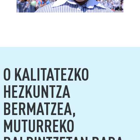
O KALITATEZKO
HEZKUNTZA
BERMATZEA,
MUTURREKO