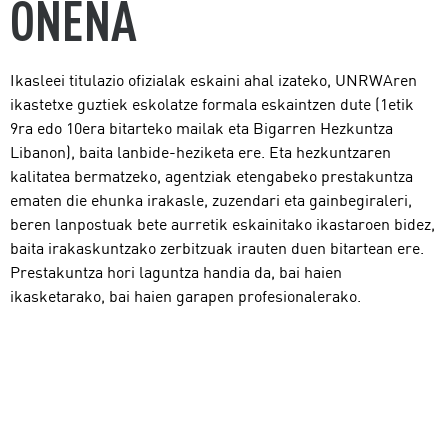
ONENA
Ikasleei titulazio ofizialak eskaini ahal izateko, UNRWAren
ikastetxe guztiek eskolatze formala eskaintzen dute (1etik
9ra edo 10era bitarteko mailak eta Bigarren Hezkuntza
Libanon), baita lanbide-heziketa ere. Eta hezkuntzaren
kalitatea bermatzeko, agentziak etengabeko prestakuntza
ematen die ehunka irakasle, zuzendari eta gainbegiraleri,
beren lanpostuak bete aurretik eskainitako ikastaroen bidez,
baita irakaskuntzako zerbitzuak irauten duen bitartean ere.
Prestakuntza hori laguntza handia da, bai haien
ikasketarako, bai haien garapen profesionalerako.