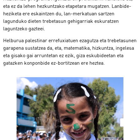
eta ez da lehen hezkuntzako etapetara mugatzen. Lanbide-
heziketa ere eskaintzen du, lan-merkatuan sartzen
lagunduko dieten trebetasun gehigarriak eskuratzen
laguntzeko gazteei.
Helburua palestinar errefuxiatuen ezagutza eta trebetasunen
garapena sustatzea da, eta, matematika, hizkuntza, ingelesa
eta gisako gai arruntetan ez ezik, giza eskubideetan eta
gatazken konponbide ez-bortitzean ere heztea.