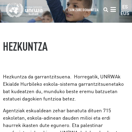
ES
EGIN ZURE DOHAINTZA
EUS
HEZKUNTZA
Hezkuntza da garrantzitsuena. Horregatik, UNRWAk
Ekialde Hurbileko eskola-sistema garrantzitsuenetako
bat kudeatzen du, munduko beste eremu batzuetan
estatuei dagokien funtzioa betez.
Agentziak eskualdean zehar banatuta dituen 715
eskoletan, eskola-adinean dauden milioi eta erdi
haurrek ikasten dute egunero. Eta palestinar