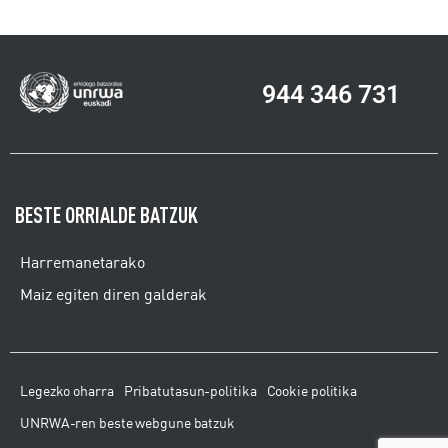
944 346 731
BESTE ORRIALDE BATZUK
Harremanetarako
Maiz egiten diren galderak
Legezko oharra
Pribatutasun-politika
Cookie politika
UNRWA-ren beste webgune batzuk