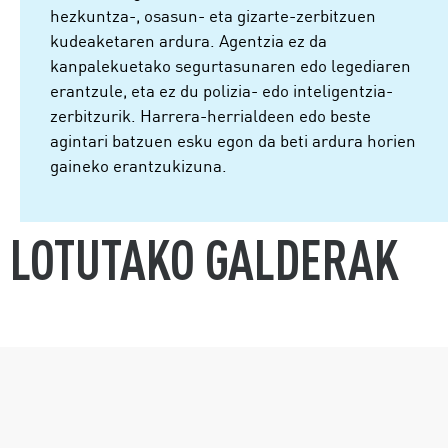
hezkuntza-, osasun- eta gizarte-zerbitzuen
kudeaketaren ardura. Agentzia ez da
kanpalekuetako segurtasunaren edo legediaren
erantzule, eta ez du polizia- edo inteligentzia-
zerbitzurik. Harrera-herrialdeen edo beste
agintari batzuen esku egon da beti ardura horien
gaineko erantzukizuna.
LOTUTAKO GALDERAK