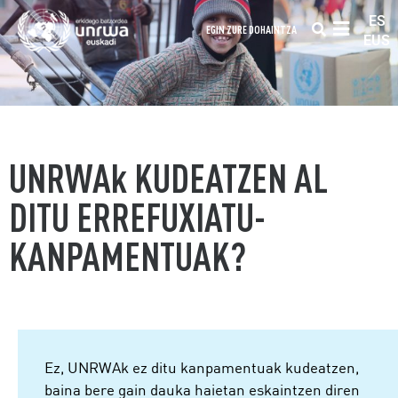
ES
EGIN ZURE DOHAINTZA
EUS
UNRWAk KUDEATZEN AL
DITU ERREFUXIATU-
KANPAMENTUAK?
Ez, UNRWAk ez ditu kanpamentuak kudeatzen,
baina bere gain dauka haietan eskaintzen diren