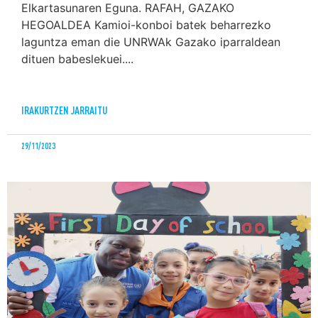
Elkartasunaren Eguna. RAFAH, GAZAKO
HEGOALDEA Kamioi-konboi batek beharrezko
laguntza eman die UNRWAk Gazako iparraldean
dituen babeslekuei....
IRAKURTZEN JARRAITU
29/11/2023