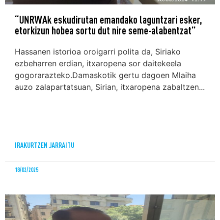
“UNRWAk eskudirutan emandako laguntzari esker,
etorkizun hobea sortu dut nire seme-alabentzat”
Hassanen istorioa oroigarri polita da, Siriako
ezbeharren erdian, itxaropena sor daitekeela
gogorarazteko.Damaskotik gertu dagoen Mlaiha
auzo zalapartatsuan, Sirian, itxaropena zabaltzen...
IRAKURTZEN JARRAITU
18/02/2025