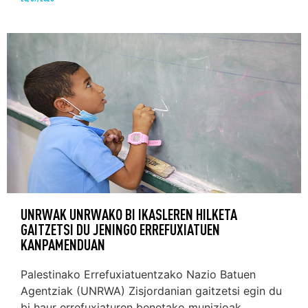
UNRWAK UNRWAKO BI IKASLEREN HILKETA
GAITZETSI DU JENINGO ERREFUXIATUEN
KANPAMENDUAN
Palestinako Errefuxiatuentzako Nazio Batuen
Agentziak (UNRWA) Zisjordanian gaitzetsi egin du
bi haur errefuxiaturen benetako munizioak