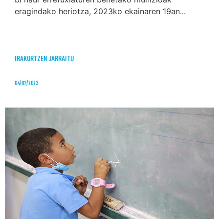
eragindako heriotza, 2023ko ekainaren 19an...
IRAKURTZEN JARRAITU
04/07/2023