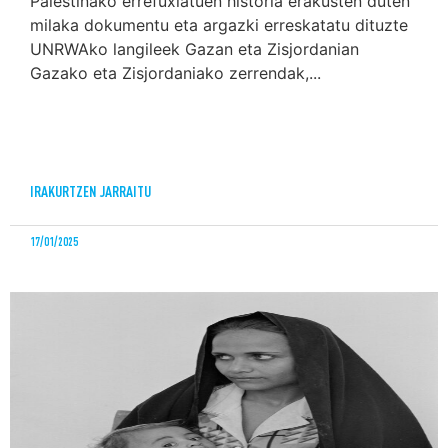
Palestinako errefuxiatuen historia erakusten duten
milaka dokumentu eta argazki erreskatatu dituzte
UNRWAko langileek Gazan eta Zisjordanian
Gazako eta Zisjordaniako zerrendak,...
IRAKURTZEN JARRAITU
17/01/2025