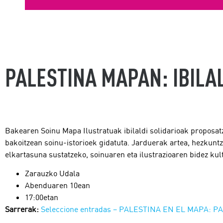
PALESTINA MAPAN: IBILA
Bakearen Soinu Mapa Ilustratuak ibilaldi solidarioak proposatz
bakoitzean soinu-istorioek gidatuta. Jarduerak artea, hezkuntz
elkartasuna sustatzeko, soinuaren eta ilustrazioaren bidez kul
Zarauzko Udala
Abenduaren 10ean
17:00etan
Sarrerak:
Seleccione entradas – PALESTINA EN EL MAPA: