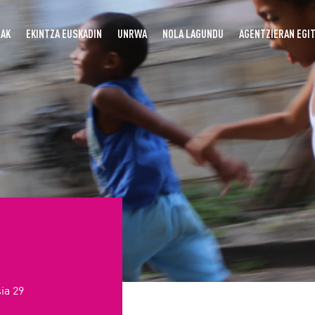
UAK
EKINTZA EUSKADIN
UNRWA
NOLA LAGUNDU
AGENTZIERAN EGI
ia 29