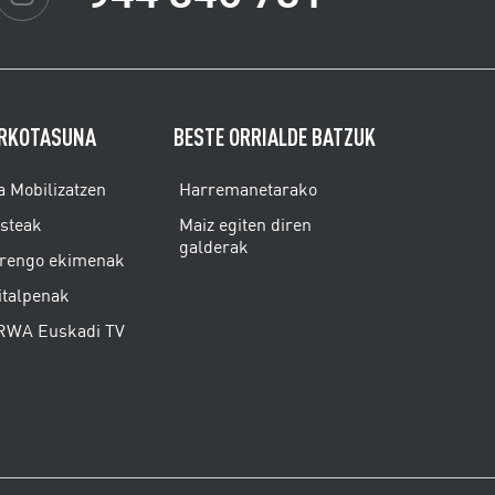
RKOTASUNA
BESTE ORRIALDE BATZUK
a Mobilizatzen
Harremanetarako
isteak
Maiz egiten diren
galderak
rengo ekimenak
italpenak
WA Euskadi TV