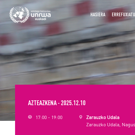
HASIERA
ERREFUXIAT
AZTEAZKENA - 2025.12.10
17:00 - 19:00
Zarauzko Udala
Zarauzko Udala, Nagus