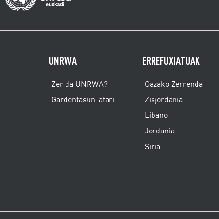
UNRWA
ERREFUXIATUAK
Zer da UNRWA?
Gazako Zerrenda
Gardentasun-atari
Zisjordania
Libano
Jordania
Siria