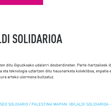
LDI SOLIDARIOA
en ditu Gipuzkoako udalerri desberdinetan. Parte-hartzaileek ibi
a eta teknologia uztartzen ditu hausnarketa kolektiboa, enpatia e
tura arteko ulermena bultzatuz.
 PASEO SOLIDARIO / PALESTINA MAPAN: IBILALDI SOLIDARIO