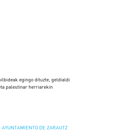
lbideak egingo dituzte, geldialdi
ta palestinar herriarekin
A – AYUNTAMIENTO DE ZARAUTZ