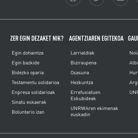
ZER EGIN DEZAKET NIK?
AGENTZIAREN EGITEKOA
GAU
Egin dohaintza
Larrialdiak
Nol
Egin bazkide
Biziraupena
Alb
Bidezko oparia
Osasuna
Hur
Testamentu solidarioa
Hezkuntza
Arg
Enpresa solidarioak
Errefuxiatuen
UNR
Eskubideak
Sinatu eskaerak
UNRWAren ekimenak
Boluntario izan
euskadin