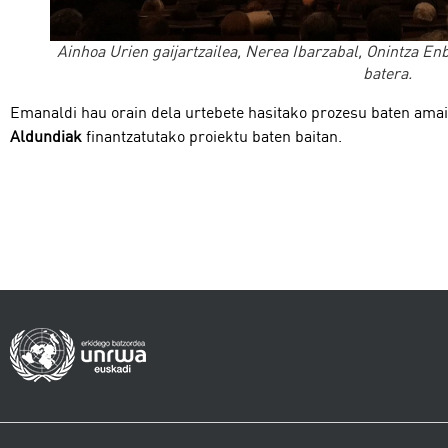
Ainhoa Urien gaijartzailea, Nerea Ibarzabal, Onintza Enb
batera
.
Emanaldi hau orain dela urtebete hasitako prozesu baten amaie
Aldundiak
finantzatutako proiektu baten baitan.