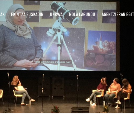
UAK
EKINTZA EUSKADIN
UNRWA
NOLA LAGUNDU
AGENTZIERAN EGI