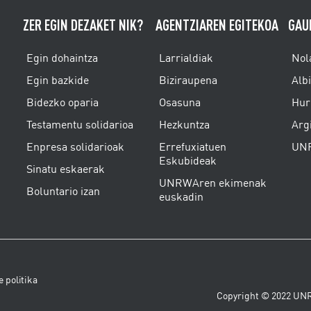
ZER EGIN DEZAKET NIK?
AGENTZIAREN EGITEKOA
GAU
Egin dohaintza
Larrialdiak
Nol
Egin bazkide
Biziraupena
Alb
Bidezko oparia
Osasuna
Hur
Testamentu solidarioa
Hezkuntza
Arg
Enpresa solidarioak
Errefuxiatuen
UNR
Eskubideak
Sinatu eskaerak
UNRWAren ekimenak
Boluntario izan
euskadin
 politika
Copyright © 2022 UNR