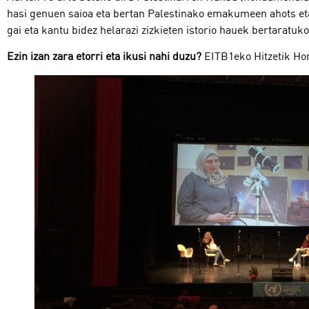
hasi genuen saioa eta bertan Palestinako emakumeen ahots eta 
gai eta kantu bidez helarazi zizkieten istorio hauek bertaratuk
Ezin izan zara etorri eta ikusi nahi duzu?
EITB1eko Hitzetik Hor