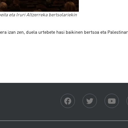
eita eta Iruri Altzerreka bertsolariekin
ra izan zen, duela urtebete hasi baikinen bertsoa eta Palestinar