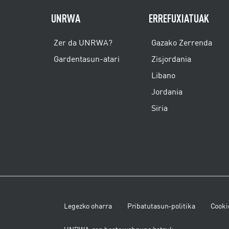
UNRWA
ERREFUXIATUAK
Zer da UNRWA?
Gazako Zerrenda
Gardentasun-atari
Zisjordania
Libano
Jordania
Siria
Legezko oharra
Pribatutasun-politika
Cookie