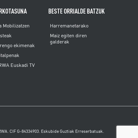
RKOTASUNA
BESTE ORRIALDE BATZUK
a Mobilizatzen
Harremanetarako
isteak
Maiz egiten diren
galderak
rengo ekimenak
italpenak
WA Euskadi TV
WA. CIF G-84334903. Eskubide Guztiak Erreserbatuak.