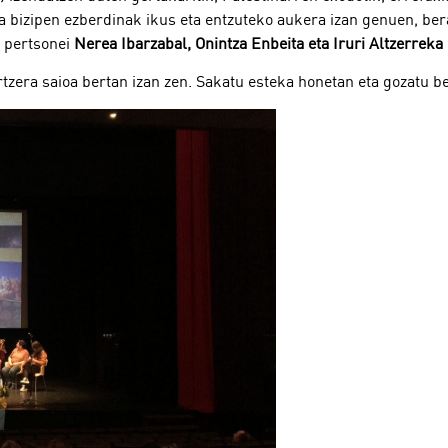
bizipen ezberdinak ikus eta entzuteko aukera izan genuen, bera
o pertsonei
Nerea Ibarzabal, Onintza Enbeita eta Iruri Altzerreka
tzera saioa bertan izan zen. Sakatu esteka honetan eta gozatu b