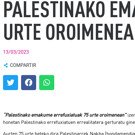
PALESTINAKO EM
URTE OROIMENE
13/03/2023
COMPARTIR
“Palestinako emakume errefuxiatuak 75 urte oroimenean”
ize
honetan Palestinako errefuxiatuen errealitatera gerturatu gine
Aurten 75 urte beteko dira Palestinarrek Nakba (hondamendia) i