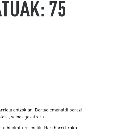
TUAK: 75
rriola antzokian. Bertso emanaldi berezi
lara, saioaz gozatzera.
u bilakatu zirenetik. Hari horri tiraka