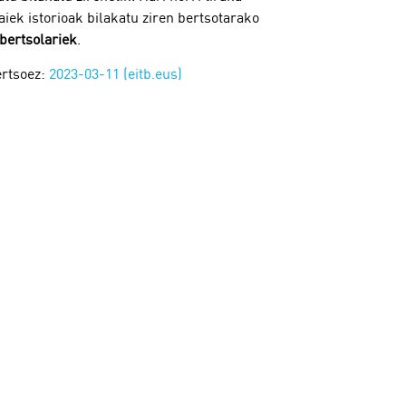
iek istorioak bilakatu ziren bertsotarako
 bertsolariek
.
ertsoez:
2023-03-11 (eitb.eus)