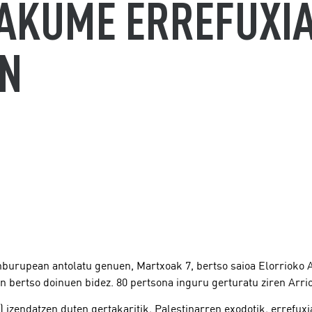
AKUME ERREFUXIA
AN
nburupean antolatu genuen, Martxoak 7, bertso saioa Elorrioko A
n bertso doinuen bidez. 80 pertsona inguru gerturatu ziren Arrio
zendatzen duten gertakaritik, Palestinarren exodotik, errefuxiat