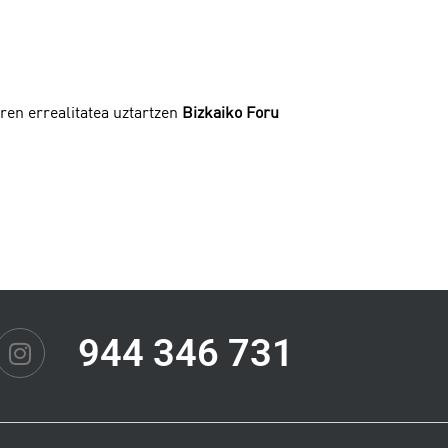
ren errealitatea uztartzen
Bizkaiko Foru
944 346 731