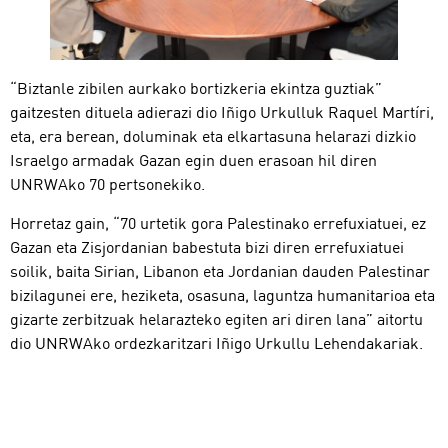
“Biztanle zibilen aurkako bortizkeria ekintza guztiak”
gaitzesten dituela adierazi dio Iñigo Urkulluk Raquel Martíri,
eta, era berean, doluminak eta elkartasuna helarazi dizkio
Israelgo armadak Gazan egin duen erasoan hil diren
UNRWAko 70 pertsonekiko.
Horretaz gain, “70 urtetik gora Palestinako errefuxiatuei, ez
Gazan eta Zisjordanian babestuta bizi diren errefuxiatuei
soilik, baita Sirian, Libanon eta Jordanian dauden Palestinar
bizilagunei ere, heziketa, osasuna, laguntza humanitarioa eta
gizarte zerbitzuak helarazteko egiten ari diren lana” aitortu
dio UNRWAko ordezkaritzari Iñigo Urkullu Lehendakariak.