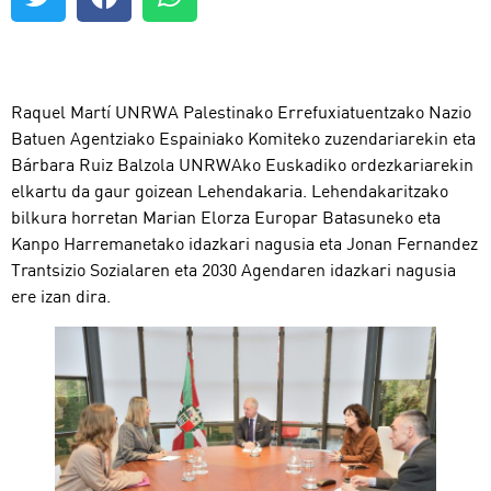
Raquel Martí UNRWA Palestinako Errefuxiatuentzako Nazio
Batuen Agentziako Espainiako Komiteko zuzendariarekin eta
Bárbara Ruiz Balzola UNRWAko Euskadiko ordezkariarekin
elkartu da gaur goizean Lehendakaria. Lehendakaritzako
bilkura horretan Marian Elorza Europar Batasuneko eta
Kanpo Harremanetako idazkari nagusia eta Jonan Fernandez
Trantsizio Sozialaren eta 2030 Agendaren idazkari nagusia
ere izan dira.