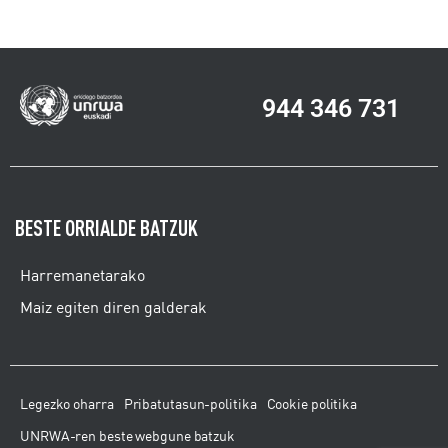
944 346 731
BESTE ORRIALDE BATZUK
Harremanetarako
Maiz egiten diren galderak
Legezko oharra
Pribatutasun-politika
Cookie politika
UNRWA-ren beste webgune batzuk