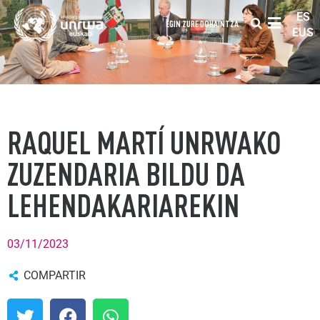
ES
EGIN ZURE DOHAINTZA
EUS
RAQUEL MARTÍ UNRWAKO
ZUZENDARIA BILDU DA
LEHENDAKARIAREKIN
03/11/2023
COMPARTIR