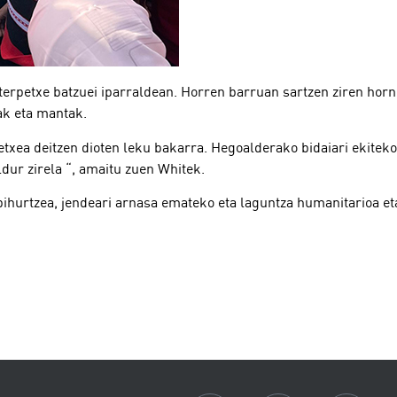
terpetxe batzuei iparraldean. Horren barruan sartzen ziren ho
ak eta mantak.
txea deitzen dioten leku bakarra. Hegoalderako bidaiari ekiteko 
dur zirela “, amaitu zuen Whitek.
hurtzea, jendeari arnasa emateko eta laguntza humanitarioa et