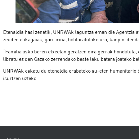
Etenaldia hasi zenetik, UNRWAk laguntza eman die Agentzia a
zeuden elikagaiak, gari-irina, botilaratutako ura, kanpin-dend
“Familia asko beren etxeetan geratzen dira gerrak hondatuta, e
libratu ez den Gazako zerrendako beste leku batera joateko bel
UNRWAk eskatu du etenaldia erabateko su-eten humanitario bi
isurtzen uzteko.