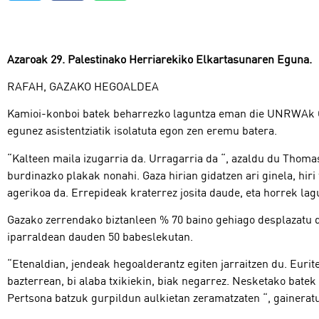
Azaroak 29. Palestinako Herriarekiko Elkartasunaren Eguna.
RAFAH, GAZAKO HEGOALDEA
Kamioi-konboi batek beharrezko laguntza eman die UNRWAk Gaza
egunez asistentziatik isolatuta egon zen eremu batera.
“Kalteen maila izugarria da. Urragarria da “, azaldu du Thom
burdinazko plakak nonahi. Gaza hirian gidatzen ari ginela, hi
agerikoa da. Errepideak kraterrez josita daude, eta horrek lag
Gazako zerrendako biztanleen % 70 baino gehiago desplazatu d
iparraldean dauden 50 babeslekutan.
“Etenaldian, jendeak hegoalderantz egiten jarraitzen du. Eurite
bazterrean, bi alaba txikiekin, biak negarrez. Nesketako batek
Pertsona batzuk gurpildun aulkietan zeramatzaten “, gainerat