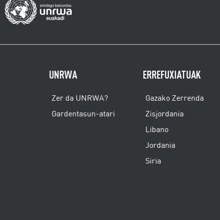
UNRWA
ERREFUXIATUAK
Zer da UNRWA?
Gazako Zerrenda
Gardentasun-atari
Zisjordania
Libano
Jordania
Siria