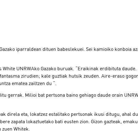
ko iparraldean dituen babeslekuei. Sei kamioiko konboia azaro
as White UNRWAko Gazako buruak. “Eraikinak erdibituta daude. 
ri fantasma zirudien; kale guztiak hutsik zeuden. Aire-eraso gog
untza ematea zailtzen du “.
itu gerrak. Milioi bat pertsona baino gehiago daude orain UNR
ak direla eta, lokatzez estalitako pertsonak ikusi ditugu, ahal 
 bere zapata lokaztuetako bati eusten zion. Gizon gazteak, emak
u zuen Whitek.