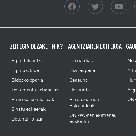
ZER EGIN DEZAKET NIK?
AGENTZIAREN EGITEKOA
GAU
Egin dohaintza
Larrialdiak
Nol
Egin bazkide
Biziraupena
Alb
Bidezko oparia
Osasuna
Hur
Testamentu solidarioa
Hezkuntza
Arg
Enpresa solidarioak
Errefuxiatuen
UNR
Eskubideak
Sinatu eskaerak
UNRWAren ekimenak
Boluntario izan
euskadin