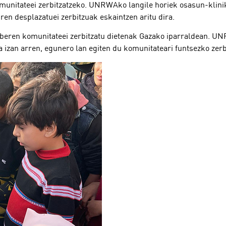
munitateei zerbitzatzeko. UNRWAko langile horiek osasun-klin
ren desplazatuei zerbitzuak eskaintzen aritu dira.
a beren komunitateei zerbitzatu dietenak Gazako iparraldean. 
 izan arren, egunero lan egiten du komunitateari funtsezko zer