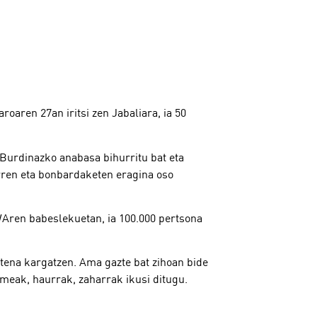
aren 27an iritsi zen Jabaliara, ia 50
Burdinazko anabasa bihurritu bat eta
orren eta bonbardaketen eragina oso
WAren babeslekuetan, ia 100.000 pertsona
dutena kargatzen. Ama gazte bat zihoan bide
umeak, haurrak, zaharrak ikusi ditugu.