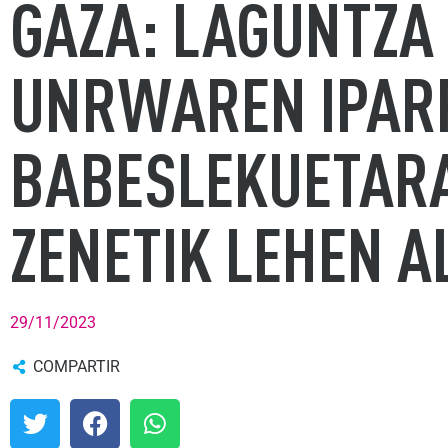
GAZA: LAGUNTZA
UNRWAREN IPAR
BABESLEKUETARA 
ZENETIK LEHEN A
29/11/2023
COMPARTIR