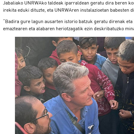
Jabaliako UNRWAko taldeak iparraldean geratu dira beren ko
irekita eduki dituzte, eta UNRWAren instalazioetan babesten di
“Badira gure lagun ausarten istorio batzuk geratu direnak et
emaztearen eta alabaren heriotzagatik ezin deskribatuzko mina