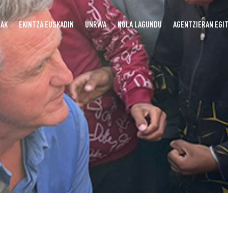
UAK
EKINTZA EUSKADIN
UNRWA
NOLA LAGUNDU
AGENTZIERAN EGI