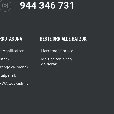
944 346 731
RKOTASUNA
BESTE ORRIALDE BATZUK
a Mobilizatzen
Harremanetarako
isteak
Maiz egiten diren
galderak
rengo ekimenak
italpenak
WA Euskadi TV