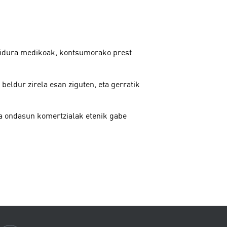
rnidura medikoak, kontsumorako prest
beldur zirela esan ziguten, eta gerratik
a ondasun komertzialak etenik gabe