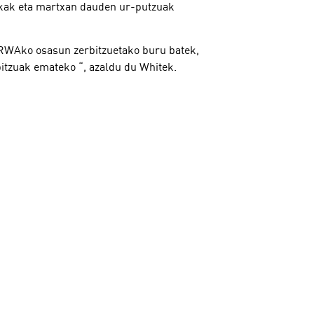
ikak eta martxan dauden ur-putzuak
UNRWAko osasun zerbitzuetako buru batek,
bitzuak emateko “, azaldu du Whitek.