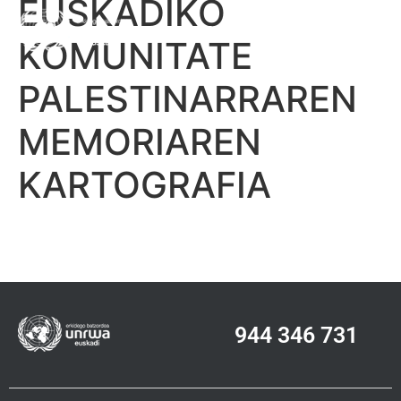
EUSKADIKO
ES
EGIN ZURE DOHAINTZA
EUS
KOMUNITATE
PALESTINARRAREN
MEMORIAREN
KARTOGRAFIA
944 346 731