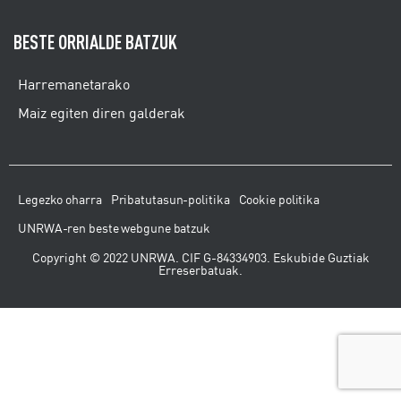
BESTE ORRIALDE BATZUK
Harremanetarako
Maiz egiten diren galderak
Legezko oharra
Pribatutasun-politika
Cookie politika
UNRWA-ren beste webgune batzuk
Copyright © 2022 UNRWA. CIF G-84334903. Eskubide Guztiak
Erreserbatuak.