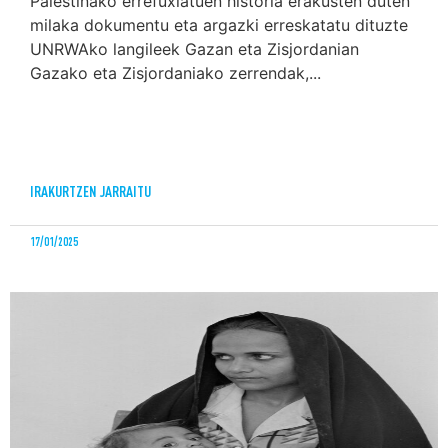
Palestinako errefuxiatuen historia erakusten duten
milaka dokumentu eta argazki erreskatatu dituzte
UNRWAko langileek Gazan eta Zisjordanian
Gazako eta Zisjordaniako zerrendak,...
IRAKURTZEN JARRAITU
17/01/2025