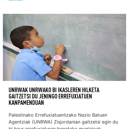
UNRWAK UNRWAKO BI IKASLEREN HILKETA
GAITZETSI DU JENINGO ERREFUXIATUEN
KANPAMENDUAN
Palestinako Errefuxiatuentzako Nazio Batuen
Agentziak (UNRWA) Zisjordanian gaitzetsi egin du
bi haur errefuxiaturen benetako munizioak