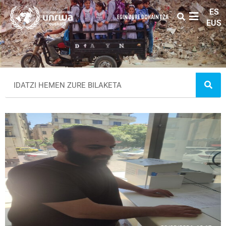
ES
EGIN ZURE DOHAINTZA
EUS