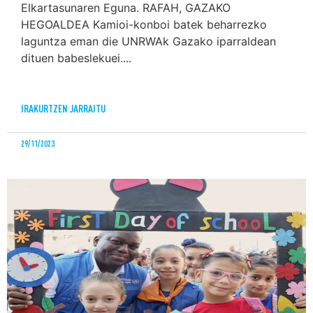
Elkartasunaren Eguna. RAFAH, GAZAKO
HEGOALDEA Kamioi-konboi batek beharrezko
laguntza eman die UNRWAk Gazako iparraldean
dituen babeslekuei....
IRAKURTZEN JARRAITU
29/11/2023