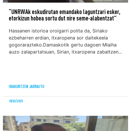
“UNRWAk eskudirutan emandako laguntzari esker,
etorkizun hobea sortu dut nire seme-alabentzat”
Hassanen istorioa oroigarri polita da, Siriako
ezbeharren erdian, itxaropena sor daitekeela
gogorarazteko.Damaskotik gertu dagoen Mlaiha
auzo zalapartatsuan, Sirian, itxaropena zabaltzen...
IRAKURTZEN JARRAITU
18/02/2025