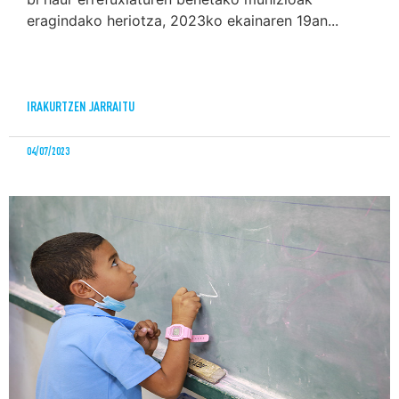
eragindako heriotza, 2023ko ekainaren 19an...
IRAKURTZEN JARRAITU
04/07/2023