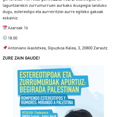
laguntzarekin zurrumurruen aurkako ikuspegia landuko
dugu, estereotipo eta aurreiritziei aurre egiteko gakoak
eskainiz.
Azaroak 16
18.00
Antoniano ikastetxea, Gipuzkoa Kalea, 3, 20800 Zarautz.
ZURE ZAIN GAUDE!