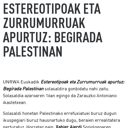
ESTEREOTIPOAK ETA
ZURRUMURRUAK
APURTUZ: BEGIRADA
PALESTINAN
UNRWA Euskadik
Estereotipoak eta Zurrumurruak apurtuz:
Begirada Palestinan
solasaldira gonbidatu nahi zaitu.
Solasaldia azaroaren 16an egingo da Zarauzko Antoniano
ikastetxean.
Solasaldi honetan Palestinako errefuxiatuei buruz dugun
ikuspegiari buruz hausnartuko dugu, beraien errealitatera
gerturatuz. Horretaz gain,
Xabier Aierdi
Soziologoaren