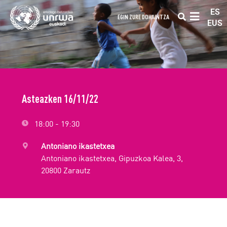
ES
EGIN ZURE DOHAINTZA
EUS
Asteazken 16/11/22
18:00 - 19:30
Antoniano ikastetxea
Antoniano ikastetxea, Gipuzkoa Kalea, 3,
20800 Zarautz