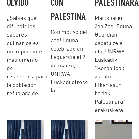
OLVIDO
CON
PALESTINARA
PALESTINA
¿Sabías que
Martxoaren
difundir los
2an Zas! Eguna
Con motivo del
saberes
Guardian
Zas! Eguna
culinarios es
ospatu zela
celebrado en
un importante
eta, UNRWA
Laguardia el 2
instrumento
Euskadik
de marzo,
de
“Korapiloak
UNRWA
resistencia para
askatu:
Euskadi ofrece
la población
Elkartasun
la...
refugiada de...
hariak
Palestinara”
erakusketa...