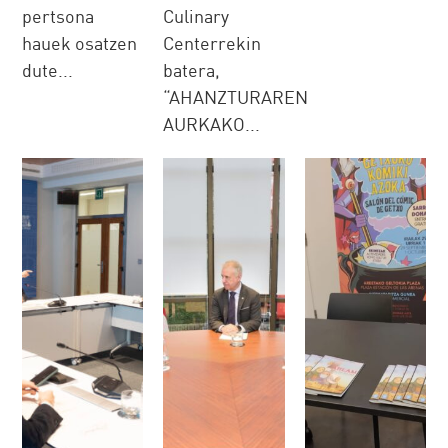
pertsona
Culinary
hauek osatzen
Centerrekin
dute...
batera,
“AHANZTURAREN
AURKAKO...