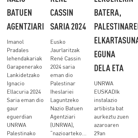
BATUEN
CASSIN
BATERA,
AGENTZIARI
SARIA 2024
PALESTINARE
ELKARTASUN
Imanol
Eusko
Pradales
Jaurlaritzak
EGUNA
lehendakariak
René Cassin
DELA ETA
Garapenerako
2024 saria
Lankidetzako
eman dio
Ignacio
Palestinar
UNRWA
Ellacuria 2024
Iheslariei
EUSKADIk
Saria eman dio
Laguntzeko
instalazio
gaur
Nazio Batuen
artibista bat
eguerdian
Agentziari
aurkeztu zuen
UNRWA
(UNRWA),
azaroaren
Palestinako
“nazioarteko...
29an