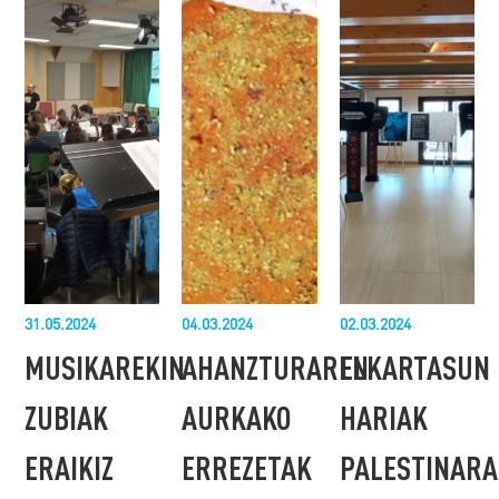
31.05.2024
04.03.2024
02.03.2024
MUSIKAREKIN
AHANZTURAREN
ELKARTASUN
ZUBIAK
AURKAKO
HARIAK
ERAIKIZ
ERREZETAK
PALESTINARA