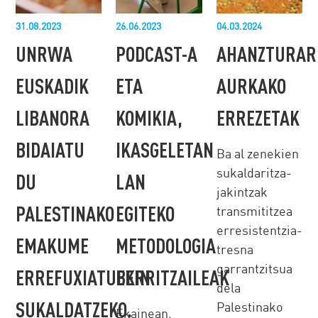
31.08.2023
26.06.2023
04.03.2024
UNRWA
PODCAST-A
AHANZTURAR
EUSKADIK
ETA
AURKAKO
LIBANORA
KOMIKIA,
ERREZETAK
BIDAIATU
IKASGELETAN
Ba al zenekien
sukaldaritza-
DU
LAN
jakintzak
PALESTINAKO
EGITEKO
transmititzea
erresistentzia-
EMAKUME
METODOLOGIA
tresna
garrantzitsua
ERREFUXIATUEKIN
BERRITZAILEAK
dela
SUKALDATZEKO.
Palestinako
Ekainean,