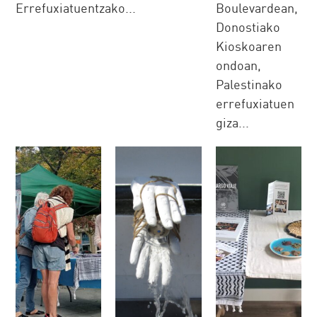
Errefuxiatuentzako...
Boulevardean,
Donostiako
Kioskoaren
ondoan,
Palestinako
errefuxiatuen
giza...