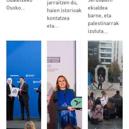
jarraitzen du,
Osoko...
ekialdea
haien istorioak
barne, eta
kontatzea
palestinarrak
eta...
izututa...