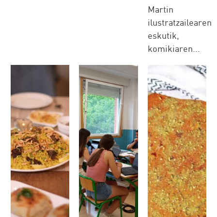
Martin
ilustratzailearen
eskutik,
komikiaren...