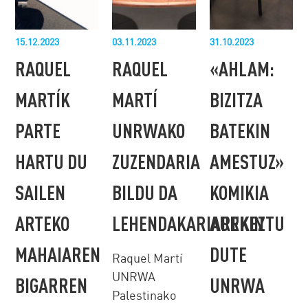
15.12.2023
03.11.2023
31.10.2023
RAQUEL
RAQUEL
«AHLAM:
MARTÍK
MARTÍ
BIZITZA
PARTE
UNRWAKO
BATEKIN
HARTU DU
ZUZENDARIA
AMESTUZ»
SAILEN
BILDU DA
KOMIKIA
ARTEKO
LEHENDAKARIAREKIN
AURKEZTU
MAHAIAREN
DUTE
Raquel Martí
UNRWA
BIGARREN
UNRWA
Palestinako