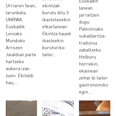
Euskadin
Urriaren 5ean,
ekintzak
lanean
larunbata,
burutu ditu 3
jarraitzen
UNRWA
ikastetxeekin
dugu
Euskadik
elkarlanean.
Palestinako
Leioako
Ekintza hauek
sukaldaritza-
Munduko
ikasleekin
tradizioa
Arrozen
buruturiko
zabaltzeko.
Jaialdian parte
tailer...
Helburu
hartzeko
horrekin,
aukera izan
ekainean
zuen. Ekitaldi
zehar bi tailer
hau,...
gastronomiko
egin...