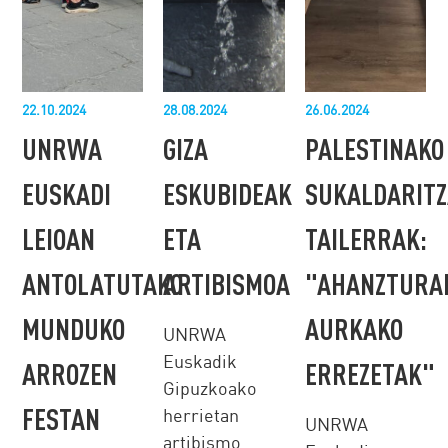
22.10.2024
28.08.2024
26.06.2024
UNRWA
GIZA
PALESTINAKO
EUSKADI
ESKUBIDEAK
SUKALDARITZ
LEIOAN
ETA
TAILERRAK:
ANTOLATUTAKO
ARTIBISMOA
"AHANZTURA
MUNDUKO
AURKAKO
UNRWA
Euskadik
ARROZEN
ERREZETAK"
Gipuzkoako
FESTAN
herrietan
UNRWA
artibismo