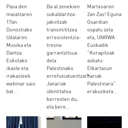
Pasa den
Ba al zenekien
Martxoaren
maiatzaren
sukaldaritza-
2an Zas! Eguna
17an
jakintzak
Guardian
Donostiako
transmititzea
ospatu zela
Udalaren
erresistentzia-
eta, UNRWA
Musika eta
tresna
Euskadik
Dantza
garrantzitsua
“Korapiloak
Eskolako
dela
askatu:
ikasle eta
Palestinako
Elkartasun
irakasleek
errefuxiatuentzat?
hariak
webinar saio
Janariak
Palestinara”
bat...
identitatea
erakusketa...
berresten du,
eta bere...