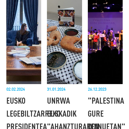
02.02.2024
31.01.2024
26.12.2023
EUSKO
UNRWA
"PALESTINA
LEGEBILTZARREKO
EUSKADIK
GURE
PRESIDENTEA
"AHANZTURAREN
DOINUETAN"