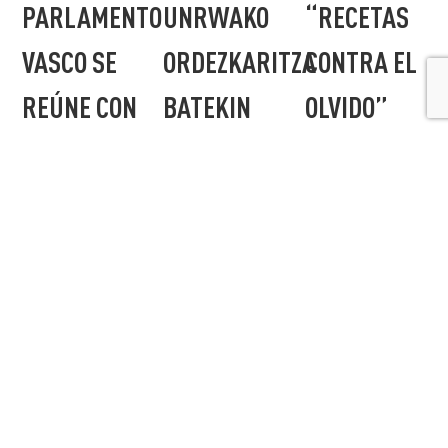
PARLAMENTO
UNRWAKO
“RECETAS
VASCO SE
ORDEZKARITZA
CONTRA EL
REÚNE CON
BATEKIN
OLVIDO”
UNA
BILDU DA
El pasado 27
de enero, en la
DELEGACIÓN
Urtarrilaren
sala Ganbara
31n, Bakartxo
DE UNRWA
del BBK Kuna,
Tejeria Eusko
UNRWA
Legebiltzarreko
El 31 de enero,
Euskadi, junto
presidentea
la presidenta
al...
UNRWAko
del
ordezkaritza
Parlamento
batekin bildu
Vasco, Bakartxo
zen. Honako
Tejeria, se
pertsona