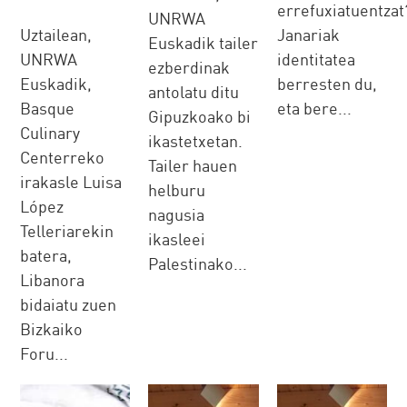
errefuxiatuentzat
UNRWA
Uztailean,
Janariak
Euskadik tailer
UNRWA
identitatea
ezberdinak
Euskadik,
berresten du,
antolatu ditu
Basque
eta bere...
Gipuzkoako bi
Culinary
ikastetxetan.
Centerreko
Tailer hauen
irakasle Luisa
helburu
López
nagusia
Telleriarekin
ikasleei
batera,
Palestinako...
Libanora
bidaiatu zuen
Bizkaiko
Foru...