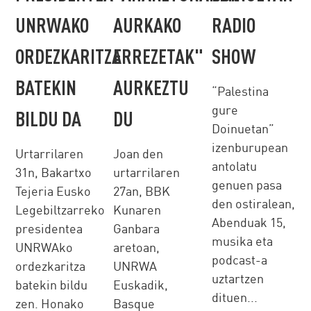
UNRWAKO
AURKAKO
RADIO
ORDEZKARITZA
ERREZETAK"
SHOW
BATEKIN
AURKEZTU
“Palestina
gure
BILDU DA
DU
Doinuetan”
izenburupean
Urtarrilaren
Joan den
antolatu
31n, Bakartxo
urtarrilaren
genuen pasa
Tejeria Eusko
27an, BBK
den ostiralean,
Legebiltzarreko
Kunaren
Abenduak 15,
presidentea
Ganbara
musika eta
UNRWAko
aretoan,
podcast-a
ordezkaritza
UNRWA
uztartzen
batekin bildu
Euskadik,
dituen...
zen. Honako
Basque