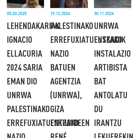
05.03.2025
19.12.2024
30.11.2024
LEHENDAKARIAK
PALESTINAKO
UNRWA
IGNACIO
ERREFUXIATUENTZAKO
EUSKADIK
ELLACURIA
NAZIO
INSTALAZIO
2024 SARIA
BATUEN
ARTIBISTA
EMAN DIO
AGENTZIA
BAT
UNRWA
(UNRWA),
ANTOLATU
PALESTINAKO
GIZA
DU
ERREFUXIATUENTZAKO
ESKUBIDEEN
IRANTZU
NAZIO
RENÉ
LEKUEREKIN