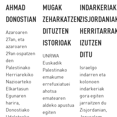
AHMAD
MUGAK
INDARKERIAK
DONOSTIAN
ZEHARKATZEN
ZISJORDANIA
DITUZTEN
HERRITARRA
Azaroaren
27an, eta
ISTORIOAK
IZUTZEN
azaroaren
DITU
29an ospatzen
UNRWA
den
Euskadik
Palestinako
Israelgo
Palestinako
Herriarekiko
indarren eta
emakume
Nazioarteko
kolonoen
errefuxiatuei
Elkartasun
indarkeriak
ahotsa
Egunaren
gora egiten
ematearen
harira,
jarraitzen du
aldeko apustua
Donostiako
Zisjordanian,
egiten
Udaletxeko
Jerusalem