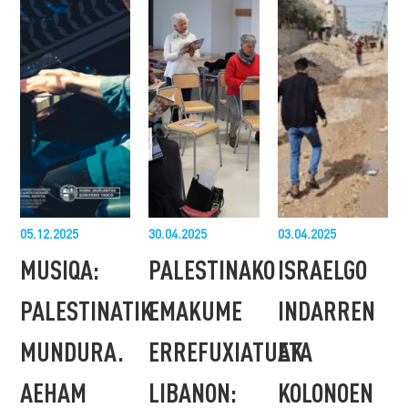
05.12.2025
30.04.2025
03.04.2025
MUSIQA:
PALESTINAKO
ISRAELGO
PALESTINATIK
EMAKUME
INDARREN
MUNDURA.
ERREFUXIATUAK
ETA
AEHAM
LIBANON:
KOLONOEN